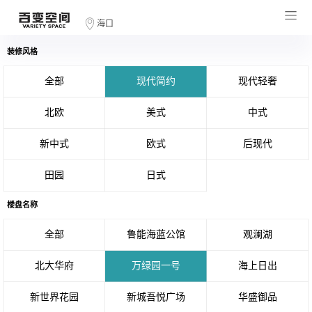
海口
装修风格
全部
现代简约
现代轻奢
北欧
美式
中式
新中式
欧式
后现代
田园
日式
楼盘名称
全部
鲁能海蓝公馆
观澜湖
北大华府
万绿园一号
海上日出
新世界花园
新城吾悦广场
华盛御品