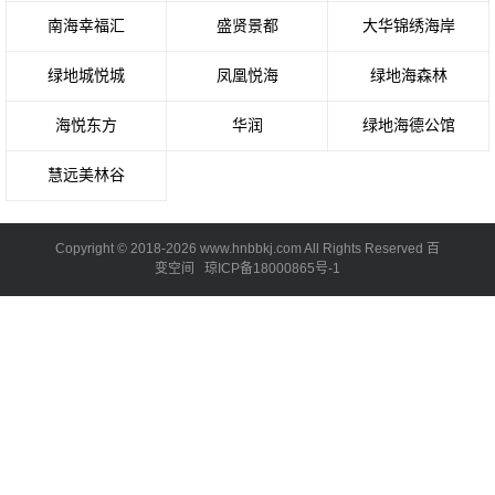
南海幸福汇
盛贤景都
大华锦绣海岸
绿地城悦城
凤凰悦海
绿地海森林
海悦东方
华润
绿地海德公馆
慧远美林谷
Copyright © 2018-2026 www.hnbbkj.com All Rights Reserved 百
变空间
琼ICP备18000865号-1