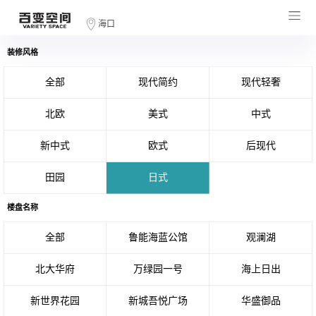
海口
装修风格
全部
现代简约
现代轻奢
北欧
美式
中式
新中式
欧式
后现代
田园
日式
楼盘名称
全部
鲁能海蓝公馆
观澜湖
北大华府
万绿园一号
海上日出
新世界花园
新城吾悦广场
华盛御品