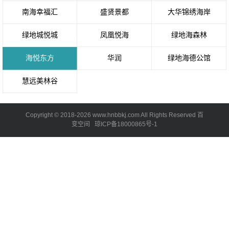
南海幸福汇
盛贤景都
大华锦绣海岸
绿地城悦城
凤凰悦海
绿地海森林
海悦东方
华润
绿地海德公馆
慧远美林谷
Copyright © 2018-2026 www.hnbbkj.com All Rights Reserved 百
变空间
琼ICP备18000865号-1